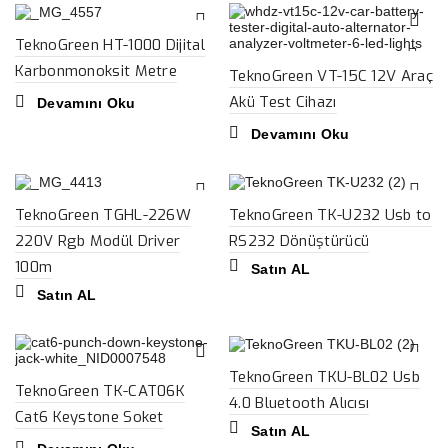
TeknoGreen HT-1000 Dijital
Karbonmonoksit Metre
TeknoGreen VT-15C 12V Araç
Akü Test Cihazı
Devamını Oku
Devamını Oku
TeknoGreen TGHL-226W
TeknoGreen TK-U232 Usb to
220V Rgb Modül Driver
RS232 Dönüştürücü
100m
Satın AL
Satın AL
TeknoGreen TKU-BL02 Usb
TeknoGreen TK-CAT06K
4.0 Bluetooth Alıcısı
Cat6 Keystone Soket
Satın AL