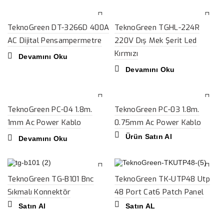
TeknoGreen DT-3266D 400A
TeknoGreen TGHL-224R
AC Dijital Pensampermetre
220V Dış Mek Şerit Led
Kırmızı
Devamını Oku
Devamını Oku
TeknoGreen PC-04 1.8m.
TeknoGreen PC-03 1.8m.
1mm Ac Power Kablo
0.75mm Ac Power Kablo
Ürün Satın Al
Devamını Oku
TeknoGreen TG-B101 Bnc
TeknoGreen TK-UTP48 Utp
Sıkmalı Konnektör
48 Port Cat6 Patch Panel
Satın Al
Satın AL