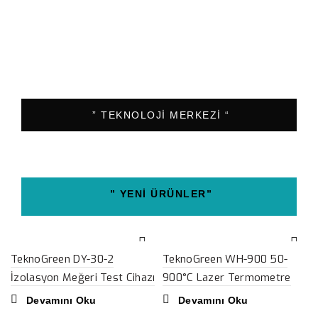
” TEKNOLOJİ MERKEZİ “
” YENİ ÜRÜNLER”
TeknoGreen DY-30-2
TeknoGreen WH-900 50-
İzolasyon Meğeri Test Cihazı
900°C Lazer Termometre
Devamını Oku
Devamını Oku